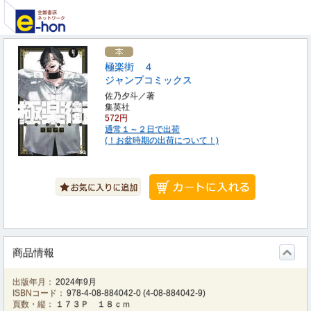
極楽街 ４
ジャンプコミックス
佐乃夕斗／著
集英社
572円
通常１～２日で出荷
(！お盆時期の出荷について！)
商品情報
出版年月：
2024年9月
ISBNコード：
978-4-08-884042-0
(
4-08-884042-9
)
頁数・縦：
１７３Ｐ １８ｃｍ