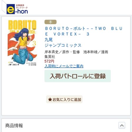
ＢＯＲＵＴＯ－ボルト－－ＴＷＯ ＢＬＵ
Ｅ ＶＯＲＴＥＸ－ ３
九尾
ジャンプコミックス
岸本斉史／原作・監修 池本幹雄／漫画
集英社
572円
入荷時にメールでご案内
商品情報