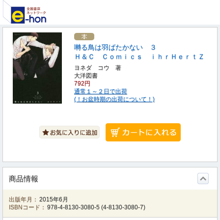
囀る鳥は羽ばたかない ３
Ｈ＆Ｃ Ｃｏｍｉｃｓ ｉｈｒＨｅｒｔＺ
ヨネダ コウ 著
大洋図書
792円
通常１～２日で出荷
(！お盆時期の出荷について！)
商品情報
出版年月：
2015年6月
ISBNコード：
978-4-8130-3080-5
(
4-8130-3080-7
)