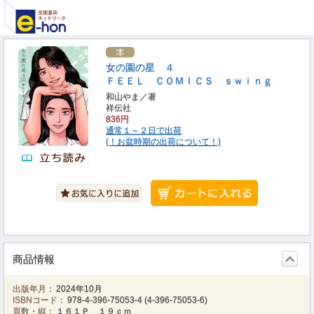
女の園の星 ４
ＦＥＥＬ ＣＯＭＩＣＳ ｓｗｉｎｇ
和山やま／著
祥伝社
836円
通常１～２日で出荷
(！お盆時期の出荷について！)
商品情報
出版年月：
2024年10月
ISBNコード：
978-4-396-75053-4
(
4-396-75053-6
)
頁数・縦：
１６１Ｐ １９ｃｍ