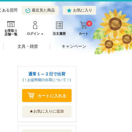
くある質問
最近見た商品
お気に入り
0
お受取り
ログイン
注文履歴
カート
店舗一覧
文具・雑貨
キャンペーン
通常１～２日で出荷
(！お盆時期の出荷について！)
カートに入れる
★お気に入りに追加
この犬ときたら孫
のことしか考え...
ＫＡＤＯＫＡＷＡ