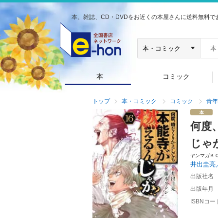
本、雑誌、CD・DVDをお近くの本屋さんに送料無料で
本
コミック
トップ
本・コミック
コミック
青年
何度
じゃ
ヤンマガＫ
井出圭亮
出版社名
出版年月
ISBNコー