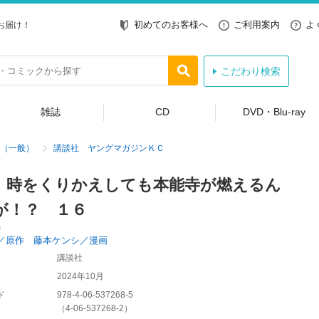
初めてのお客様へ
ご利用案内
よ
お届け！
こだわり検索
雑誌
CD
DVD・Blu-ray
（一般）
講談社 ヤングマガジンＫＣ
、時をくりかえしても本能寺が燃えるん
が！？ １６
Ｃ
／原作 藤本ケンシ／漫画
講談社
2024年10月
ド
978-4-06-537268-5
（
4-06-537268-2
）