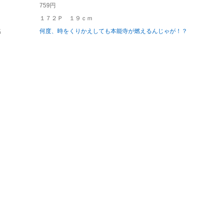
759円
１７２Ｐ １９ｃｍ
名
何度、時をくりかえしても本能寺が燃えるんじゃが！？