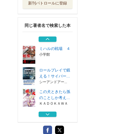
新刊パトロールに登録
ミハルの戦場 ３
小学館
同じ著者名で検索した本
フォーロン・ホー
プ 警視庁抜刀...
ヒーローズ
ミハルの戦場 ４
小学館
ロールプレイで鍛
える！サイバー...
シーアンドアー...
この犬ときたら孫
のことしか考え...
ＫＡＤＯＫＡＷＡ
ミハルの戦場 ３
小学館