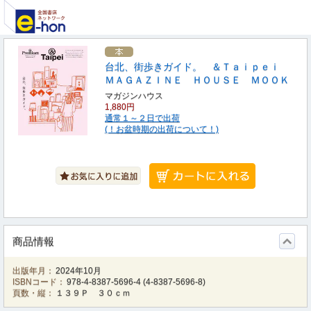
台北、街歩きガイド。 ＆Ｔａｉｐｅｉ
ＭＡＧＡＺＩＮＥ ＨＯＵＳＥ ＭＯＯＫ
マガジンハウス
1,880円
通常１～２日で出荷
(！お盆時期の出荷について！)
商品情報
出版年月：
2024年10月
ISBNコード：
978-4-8387-5696-4
(
4-8387-5696-8
)
頁数・縦：
１３９Ｐ ３０ｃｍ