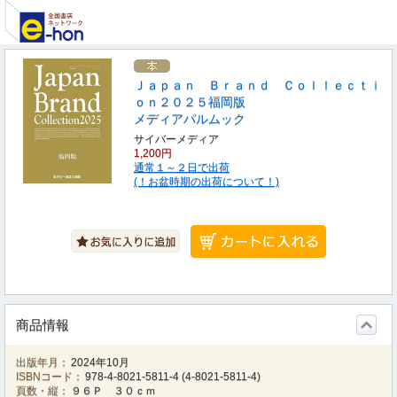
Ｊａｐａｎ Ｂｒａｎｄ Ｃｏｌｌｅｃｔｉ
ｏｎ２０２５福岡版
メディアパルムック
サイバーメディア
1,200円
通常１～２日で出荷
(！お盆時期の出荷について！)
商品情報
出版年月：
2024年10月
ISBNコード：
978-4-8021-5811-4
(
4-8021-5811-4
)
頁数・縦：
９６Ｐ ３０ｃｍ