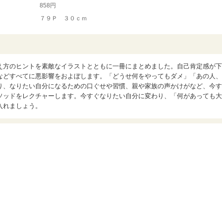
858円
７９Ｐ ３０ｃｍ
え方のヒントを素敵なイラストとともに一冊にまとめました。自己肯定感が下
などすべてに悪影響をおよぼします。「どうせ何をやってもダメ」「あの人、
り、なりたい自分になるための口ぐせや習慣、親や家族の声かけがなど、今す
ソッドをレクチャーします。今すぐなりたい自分に変わり、「何があっても大
入れましょう。