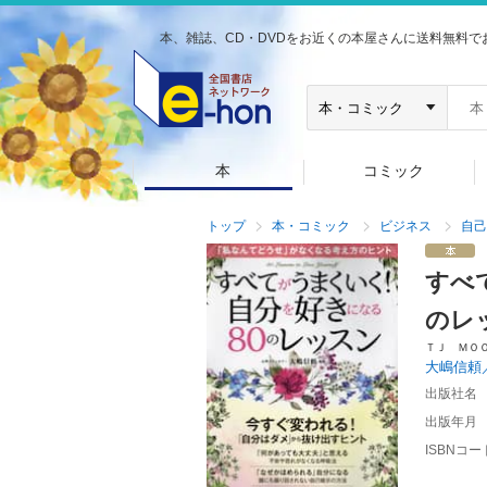
本、雑誌、CD・DVDをお近くの本屋さんに送料無料で
本
コミック
トップ
本・コミック
ビジネス
自己
すべ
のレ
ＴＪ ＭＯ
大嶋信頼
出版社名
出版年月
ISBNコー