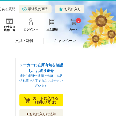
くある質問
最近見た商品
お気に入り
0
お受取り
ログイン
注文履歴
カート
店舗一覧
文具・雑貨
キャンペーン
メーカーに在庫有無を確認
し、お取り寄せ
通常1週間~4週間で出荷 ※品
切れ等で入手できない場合もご
ざいます
カートに入れる
（お取り寄せ）
★お気に入りに追加