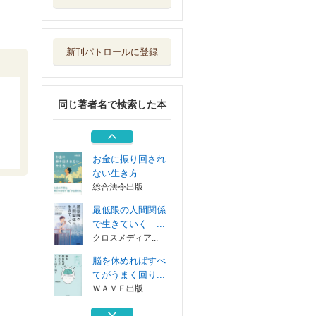
脳を休めればすべ
てがうまく回り...
ＷＡＶＥ出版
新刊パトロールに登録
「いつも誰かに振
り回される」が...
リベラル社
同じ著者名で検索した本
ＣＤ 「悩みすぎ
る」人のトリセツ
パンローリング
お金に振り回され
ない生き方
総合法令出版
最低限の人間関係
で生きていく ...
クロスメディア...
脳を休めればすべ
てがうまく回り...
ＷＡＶＥ出版
「いつも誰かに振