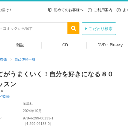
初めてのお客様へ
ご利用案内
よ
お届け！
こだわり検索
雑誌
CD
DVD・Blu-ray
啓発
自己啓発一般
てがうまくいく！自分を好きになる８０
ッスン
ＯＫ
／監修
宝島社
2024年10月
ド
978-4-299-06133-1
（
4-299-06133-0
）