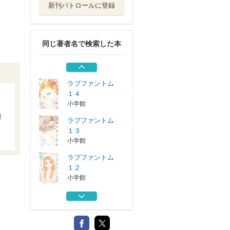
新刊パトロールに登録
ラブファントム
１１
小学館
同じ著者名で検索した本
ラブファントム
９
小学館
ラブファントム
１４
小学館
遭
ラブファントム
１３
小学館
ラブファントム
１２
小学館
ラブファントム
１１
小学館