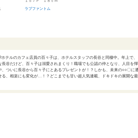
１５７Ｐ １８ｃｍ
名
ラブファントム
!?ホテルのカフェ店員の百々子は、ホテルスタッフの長谷と同棲中。年上で、
な長谷だけど、百々子は溺愛されまくり！職場でも公認の仲となり、人目を憚
中、ついに長谷から百々子にとあるプレゼントが！？しかも、未来の○○〇に
せる、相楽にも変化が…！？どこまでも甘い超人気連載、ドキドキの展開な最