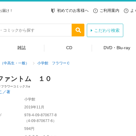
初めてのお客様へ
ご利用案内
よ
お届け！
こだわり検索
雑誌
CD
DVD・Blu-ray
（中高生・一般）
小学館 フラワーＣ
ファントム １０
クフラワーコミックスα
こ／著
小学館
2019年11月
ド
978-4-09-870677-8
（
4-09-870677-6
）
594円