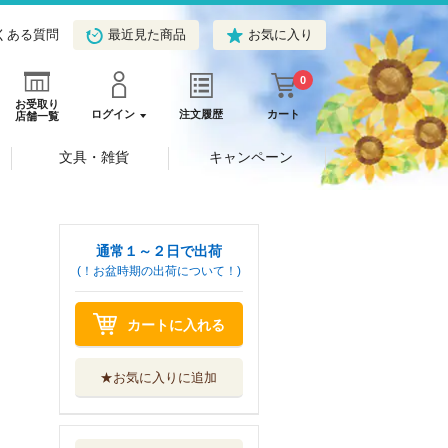
くある質問
最近見た商品
お気に入り
0
お受取り
ログイン
注文履歴
カート
店舗一覧
文具・雑貨
キャンペーン
通常１～２日で出荷
(！お盆時期の出荷について！)
カートに入れる
★お気に入りに追加
ラブファントム
１２
小学館