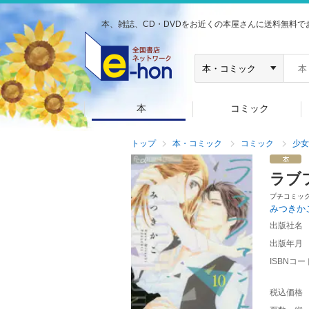
本、雑誌、CD・DVDをお近くの本屋さんに送料無料で
本
コミック
トップ
本・コミック
コミック
少女
ラブ
プチコミッ
みつきか
出版社名
出版年月
ISBNコー
税込価格