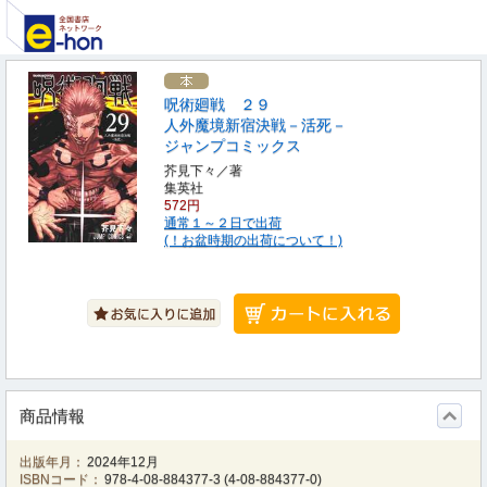
呪術廻戦 ２９
人外魔境新宿決戦－活死－
ジャンプコミックス
芥見下々／著
集英社
572円
通常１～２日で出荷
(！お盆時期の出荷について！)
商品情報
出版年月：
2024年12月
ISBNコード：
978-4-08-884377-3
(
4-08-884377-0
)