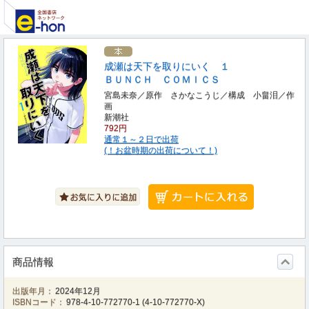
成瀬は天下を取りにいく １
ＢＵＮＣＨ ＣＯＭＩＣＳ
宮島未奈／原作 さかなこうじ／構成 小畠泪／作
画
新潮社
792円
通常１～２日で出荷
(！お盆時期の出荷について！)
商品情報
出版年月：
2024年12月
ISBNコード：
978-4-10-772770-1
(
4-10-772770-X
)