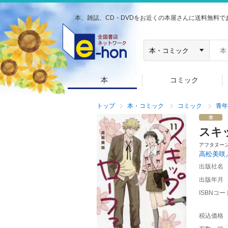
本、雑誌、CD・DVDをお近くの本屋さんに送料無料で
本
コミック
トップ
本・コミック
コミック
青年
スキ
アフタヌー
高松美咲
出版社名
出版年月
ISBNコー
税込価格