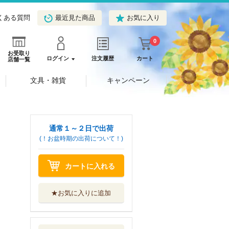
くある質問
最近見た商品
お気に入り
0
お受取り
ログイン
注文履歴
カート
店舗一覧
文具・雑貨
キャンペーン
通常１～２日で出荷
(！お盆時期の出荷について！)
カートに入れる
★お気に入りに追加
スキップとローフ
ァー １０
講談社