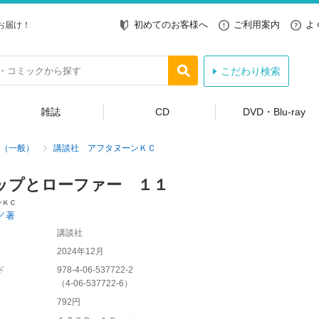
初めてのお客様へ
ご利用案内
よ
お届け！
こだわり検索
雑誌
CD
DVD・Blu-ray
（一般）
講談社 アフタヌーンＫＣ
ップとローファー １１
ンＫＣ
／著
講談社
2024年12月
ド
978-4-06-537722-2
（
4-06-537722-6
）
792円