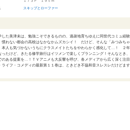
１７３Ｐ １９ｃｍ
名
スキップとローファー
学した美津未は、勉強こそできるものの、過疎地育ちゆえに同世代コミュ経験
、慣れない都会の高校はなかなかムズカシイ！ だけど、そんな「みつみちゃ
、本人も気づかないうちにクラスメイトたちをやわらかく感化して…！ ２年
なったけど、きたる修学旅行はイツメンで楽しくプランニング！そんなとき、
でのある提案を…！ＴＶアニメも大反響を呼び、各メディアから広く深く注目
・ライフ・コメディの最新第１１巻は、ときどき不協和音スレスレだけどます