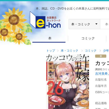
本、雑誌、CD・DVDをお近くの本屋さんに送料無料で
本
コミック
トップ
本・コミック
コミック
少年
カッ
講談社コミ
吉河美希
出版社名
出版年月
ISBNコー
税込価格