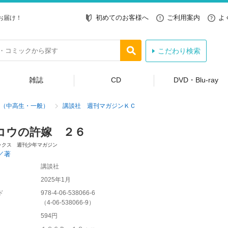
初めてのお客様へ
ご利用案内
よ
お届け！
こだわり検索
雑誌
CD
DVD・Blu-ray
（中高生・一般）
講談社 週刊マガジンＫＣ
コウの許嫁 ２６
ックス 週刊少年マガジン
／著
講談社
2025年1月
ド
978-4-06-538066-6
（
4-06-538066-9
）
594円