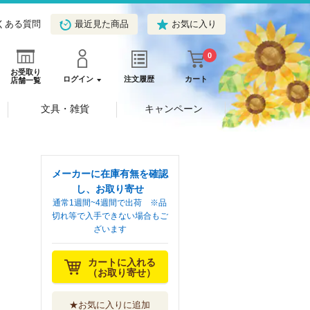
くある質問
最近見た商品
お気に入り
0
お受取り
ログイン
注文履歴
カート
店舗一覧
文具・雑貨
キャンペーン
メーカーに在庫有無を確認
し、お取り寄せ
通常1週間~4週間で出荷 ※品
切れ等で入手できない場合もご
ざいます
カートに入れる
（お取り寄せ）
★お気に入りに追加