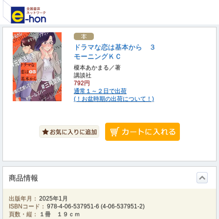
ドラマな恋は基本から ３
モーニングＫＣ
榎本あかまる／著
講談社
792円
通常１～２日で出荷
(！お盆時期の出荷について！)
商品情報
出版年月：
2025年1月
ISBNコード：
978-4-06-537951-6
(
4-06-537951-2
)
頁数・縦：
１冊 １９ｃｍ