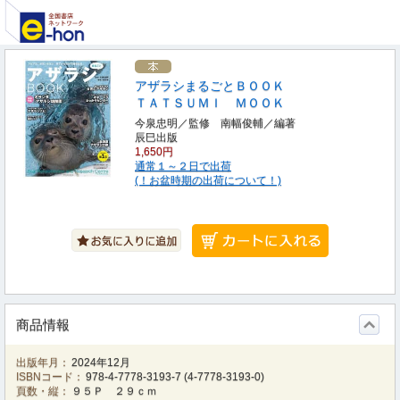
アザラシまるごとＢＯＯＫ
ＴＡＴＳＵＭＩ ＭＯＯＫ
今泉忠明／監修 南幅俊輔／編著
辰巳出版
1,650円
通常１～２日で出荷
(！お盆時期の出荷について！)
商品情報
出版年月：
2024年12月
ISBNコード：
978-4-7778-3193-7
(
4-7778-3193-0
)
頁数・縦：
９５Ｐ ２９ｃｍ