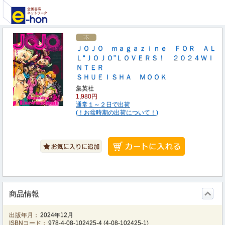
ＪＯＪＯ ｍａｇａｚｉｎｅ ＦＯＲ ＡＬ
Ｌ“ＪＯＪＯ”ＬＯＶＥＲＳ！ ２０２４ＷＩ
ＮＴＥＲ
ＳＨＵＥＩＳＨＡ ＭＯＯＫ
集英社
1,980円
通常１～２日で出荷
(！お盆時期の出荷について！)
商品情報
出版年月：
2024年12月
ISBNコード：
978-4-08-102425-4
(
4-08-102425-1
)