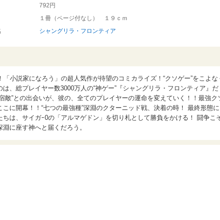
792円
１冊（ページ付なし） １９ｃｍ
名
シャングリラ・フロンティア
！「小説家になろう」の超人気作が待望のコミカライズ！“クソゲー”をこよな
は、総プレイヤー数3000万人の“神ゲー”『シャングリラ・フロンティア』だ
宿敵”との出会いが、彼の、全てのプレイヤーの運命を変えていく！！最強ク
こに開幕！！“七つの最強種”深淵のクターニッド戦、決着の時！ 最終形態に
ちは、サイガｰ0の「アルマゲドン」を切り札として勝負をかける！ 闘争こ
深淵に座す神へと届くだろう。