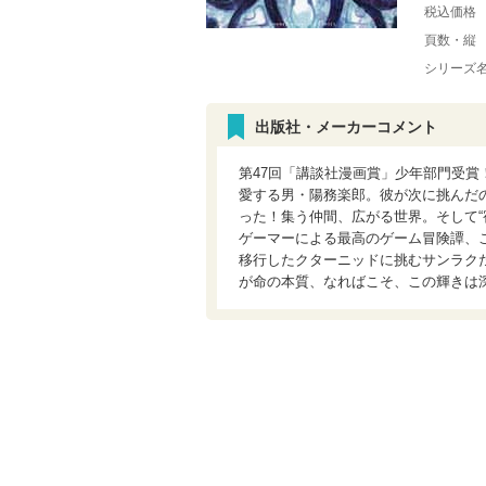
税込価格
頁数・縦
シリーズ
出版社・メーカーコメント
第47回「講談社漫画賞」少年部門受賞
愛する男・陽務楽郎。彼が次に挑んだの
った！集う仲間、広がる世界。そして“
ゲーマーによる最高のゲーム冒険譚、こ
移行したクターニッドに挑むサンラクた
が命の本質、なればこそ、この輝きは