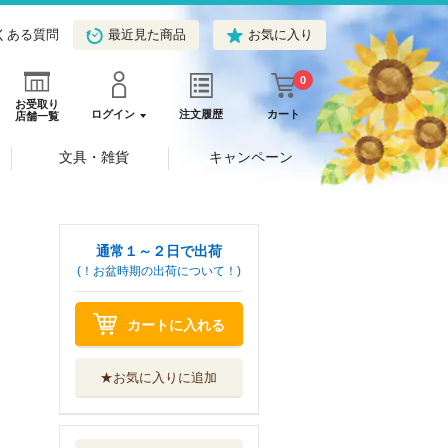
くある質問
最近見た商品
お気に入り
0
お受取り
ログイン
注文履歴
カート
店舗一覧
文具・雑貨
キャンペーン
通常１～２日で出荷
(！お盆時期の出荷について！)
カートに入れる
★お気に入りに追加
シャングリラ・フ
ロンティア セ...
講談社