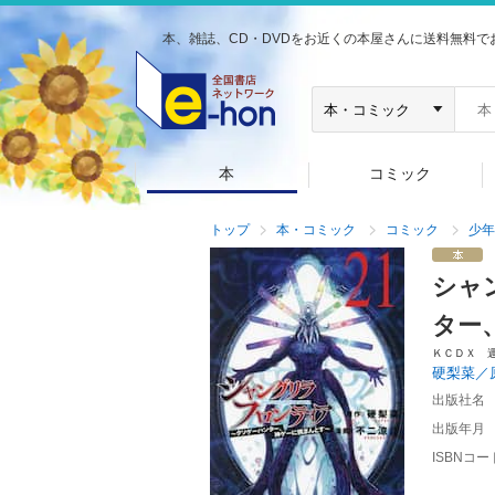
本、雑誌、CD・DVDをお近くの本屋さんに送料無料で
本
コミック
トップ
本・コミック
コミック
少年
シャ
ター
ＫＣＤＸ 
硬梨菜／
出版社名
出版年月
ISBNコー