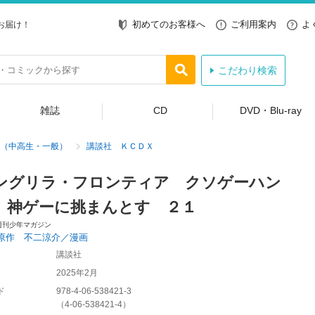
初めてのお客様へ
ご利用案内
よ
お届け！
こだわり検索
雑誌
CD
DVD・Blu-ray
（中高生・一般）
講談社 ＫＣＤＸ
ングリラ・フロンティア クソゲーハン
、神ゲーに挑まんとす ２１
週刊少年マガジン
原作 不二涼介／漫画
講談社
2025年2月
ド
978-4-06-538421-3
（
4-06-538421-4
）