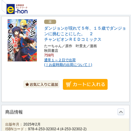
ダンジョンが現れて５年、１５歳でダンジョ
ンに挑むことにした。 ２
チャンピオンＲＥＤコミックス
たーちゃん／原作 叶景太／漫画
秋田書店
759円
通常１～２日で出荷
(！お盆時期の出荷について！)
商品情報
出版年月：
2025年2月
ISBNコード：
978-4-253-32302-4
(
4-253-32302-2
)