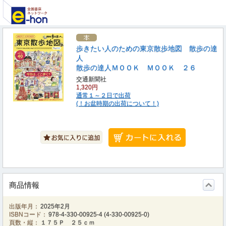
歩きたい人のための東京散歩地図 散歩の達
人
散歩の達人ＭＯＯＫ ＭＯＯＫ ２６
交通新聞社
1,320円
通常１～２日で出荷
(！お盆時期の出荷について！)
商品情報
出版年月：
2025年2月
ISBNコード：
978-4-330-00925-4
(
4-330-00925-0
)
頁数・縦：
１７５Ｐ ２５ｃｍ