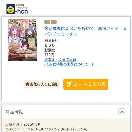
宮廷魔導師見習いを辞めて、魔法アイテ ５
バンチコミックス
神泉せい
ＥＤＯ
新潮社
770円
通常１～２日で出荷
(！お盆時期の出荷について！)
商品情報
出版年月：
2025年3月
ISBNコード：
978-4-10-772806-7
(
4-10-772806-4
)