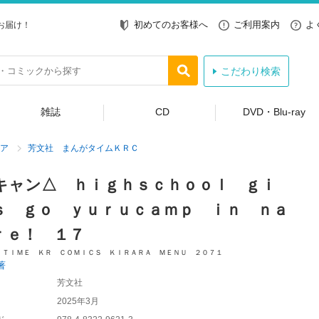
初めてのお客様へ
ご利用案内
よ
お届け！
こだわり検索
雑誌
CD
DVD・Blu-ray
ア
芳文社 まんがタイムＫＲＣ
キャン△ ｈｉｇｈｓｃｈｏｏｌ ｇｉ
ｓ ｇｏ ｙｕｒｕｃａｍｐ ｉｎ ｎａ
ｒｅ！ １７
 ＴＩＭＥ ＫＲ ＣＯＭＩＣＳ ＫＩＲＡＲＡ ＭＥＮＵ ２０７１
著
芳文社
2025年3月