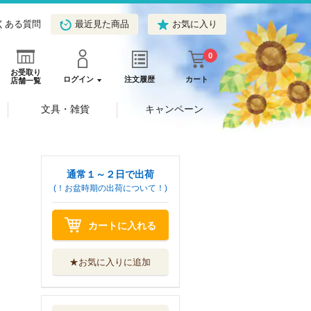
くある質問
最近見た商品
お気に入り
0
お受取り
ログイン
注文履歴
カート
店舗一覧
文具・雑貨
キャンペーン
通常１～２日で出荷
(！お盆時期の出荷について！)
カートに入れる
★お気に入りに追加
ゆるキャン△ １
－１８巻セット
芳文社