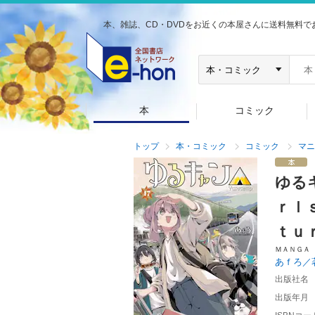
本、雑誌、CD・DVDをお近くの本屋さんに送料無料で
本
コミック
トップ
本・コミック
コミック
マニ
ゆる
ｒｌ
ｔｕ
ＭＡＮＧＡ
あｆろ／
出版社名
出版年月