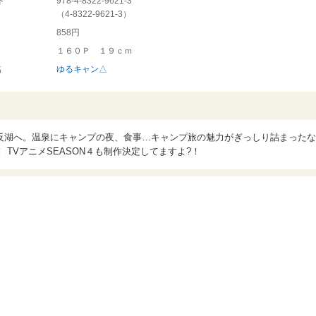
ド
978-4-8322-9621-3
（
4-8322-9621-3
）
858円
１６０Ｐ １９ｃｍ
名
ゆるキャン△
反湖へ。温泉にキャンプの夜、食事…キャンプ旅の魅力がぎっしり詰まったな
TVアニメSEASON４も制作決定してますよ?！