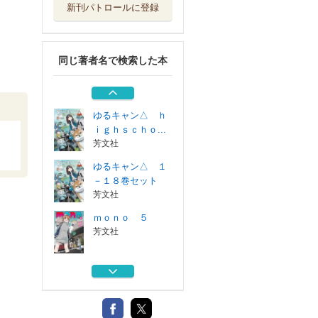
新刊パトロールに登録
ｍｏｎｏ ５
芳文社
同じ著者名で検索した本
ＴＶアニメゆるキ
ャン△３公式ガ...
芳文社
ゆるキャン△ ｈ
ｉｇｈｓｃｈｏ...
芳文社
ゆるキャン△ １
－１８巻セット
芳文社
ｍｏｎｏ ５
芳文社
ＴＶアニメゆるキ
ャン△３公式ガ...
芳文社