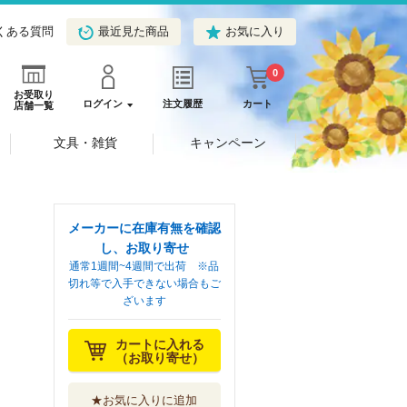
くある質問
最近見た商品
お気に入り
0
お受取り
ログイン
注文履歴
カート
店舗一覧
文具・雑貨
キャンペーン
メーカーに在庫有無を確認
し、お取り寄せ
通常1週間~4週間で出荷 ※品
切れ等で入手できない場合もご
ざいます
カートに入れる
（お取り寄せ）
★お気に入りに追加