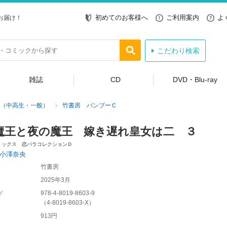
初めてのお客様へ
ご利用案内
よ
お届け！
こだわり検索
雑誌
CD
DVD・Blu-ray
（中高生・一般）
竹書房 バンブーＣ
魔王と夜の魔王 嫁き遅れ皇女は二 ３
ミックス 恋パラコレクションＤ
小澤奈央
竹書房
2025年3月
ド
978-4-8019-8603-9
（
4-8019-8603-X
）
913円