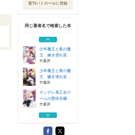
新刊パトロールに登録
次期国王の決め手
は繁殖力だそう...
竹書房
同じ著者名で検索した本
少年魔王と夜の魔
王 嫁き遅れ皇...
竹書房
少年魔王と夜の魔
王 嫁き遅れ皇...
竹書房
少年魔王と夜の魔
王 嫁き遅れ皇...
竹書房
ヤンデレ系乙女ゲ
ームの悪役令嬢...
竹書房
次期国王の決め手
は繁殖力だそう...
竹書房