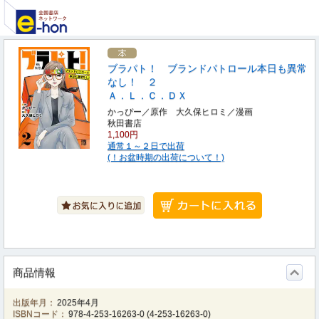
ブラパト！ ブランドパトロール本日も異常
なし！ ２
Ａ．Ｌ．Ｃ．ＤＸ
かっぴー／原作 大久保ヒロミ／漫画
秋田書店
1,100円
通常１～２日で出荷
(！お盆時期の出荷について！)
商品情報
出版年月：
2025年4月
ISBNコード：
978-4-253-16263-0
(
4-253-16263-0
)