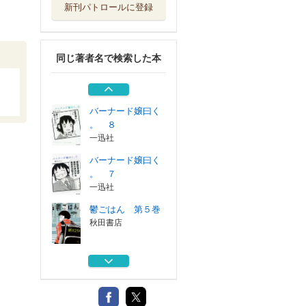
新刊パトロールに登録
鬱ごはん 第４巻
秋田書店
同じ著者名で検索した本
バーナード嬢曰く
。 ５
一迅社
バーナード嬢曰く
。 ８
一迅社
バーナード嬢曰く
。 ７
一迅社
鬱ごはん 第５巻
秋田書店
鬱ごはん 第４巻
秋田書店