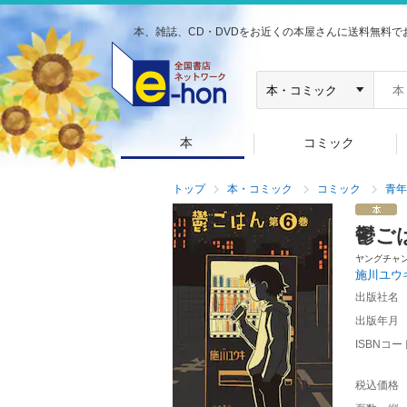
本、雑誌、CD・DVDをお近くの本屋さんに送料無料で
本
コミック
トップ
本・コミック
コミック
青年
鬱ご
ヤングチャ
施川ユウ
出版社名
出版年月
ISBNコー
税込価格