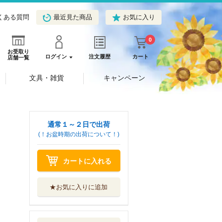
くある質問
最近見た商品
お気に入り
0
お受取り
ログイン
注文履歴
カート
店舗一覧
文具・雑貨
キャンペーン
通常１～２日で出荷
(！お盆時期の出荷について！)
カートに入れる
★お気に入りに追加
鬱ごはん 第５巻
秋田書店