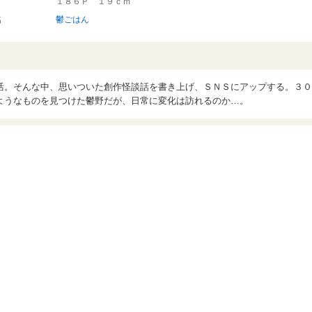
１８６Ｐ １９ｃｍ
名
鬱ごはん
活。そんな中、思いついた創作怪談話を書き上げ、ＳＮＳにアップする。３０
ようなものを見つけた鬱野だが、日常に変化は訪れるのか…。