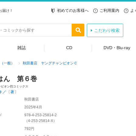
初めてのお客様へ
ご利用案内
よ
お届け！
こだわり検索
雑誌
CD
DVD・Blu-ray
（一般）
秋田書店 ヤングチャンピオンＣ
はん 第６巻
ンピオン烈コミックス
キ／〔著〕
秋田書店
2025年4月
ド
978-4-253-25814-2
（
4-253-25814-X
）
792円