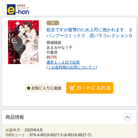
処女ですが復讐のため上司に抱かれます ２
バンブーコミックス 恋パラコレクションＤ
桃城猫緒
あまみやなぐ子
竹書房
957円
通常１～２日で出荷
(！お盆時期の出荷について！)
商品情報
出版年月：
2025年4月
ISBNコード：
978-4-8019-8627-5
(
4-8019-8627-7
)