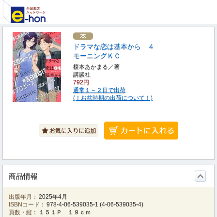
ドラマな恋は基本から ４
モーニングＫＣ
榎本あかまる／著
講談社
792円
通常１～２日で出荷
(！お盆時期の出荷について！)
商品情報
出版年月：
2025年4月
ISBNコード：
978-4-06-539035-1
(
4-06-539035-4
)
頁数・縦：
１５１Ｐ １９ｃｍ