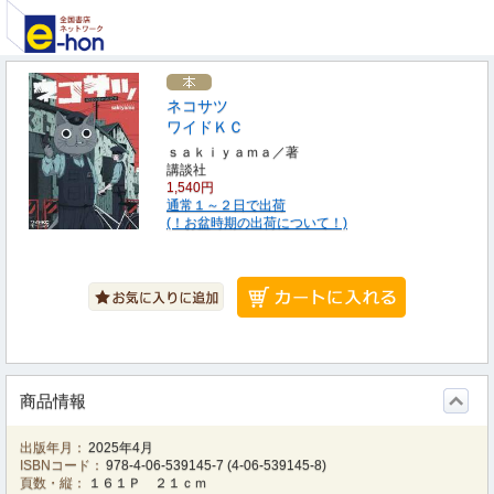
ネコサツ
ワイドＫＣ
ｓａｋｉｙａｍａ／著
講談社
1,540円
通常１～２日で出荷
(！お盆時期の出荷について！)
商品情報
出版年月：
2025年4月
ISBNコード：
978-4-06-539145-7
(
4-06-539145-8
)
頁数・縦：
１６１Ｐ ２１ｃｍ