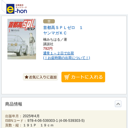
首都高ＳＰＬゼロ １
ヤンマガＫＣ
楠みちはる／著
講談社
792円
通常１～２日で出荷
(！お盆時期の出荷について！)
商品情報
出版年月：
2025年4月
ISBNコード：
978-4-06-539303-1
(
4-06-539303-5
)
頁数・縦：
１９１Ｐ １９ｃｍ