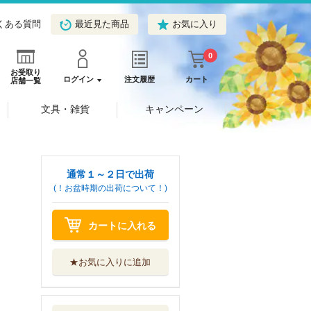
くある質問
最近見た商品
お気に入り
0
お受取り
ログイン
注文履歴
カート
店舗一覧
文具・雑貨
キャンペーン
通常１～２日で出荷
(！お盆時期の出荷について！)
カートに入れる
★お気に入りに追加
攻殻機動隊ＴＨＥ
ＨＵＭＡＮ ...
講談社