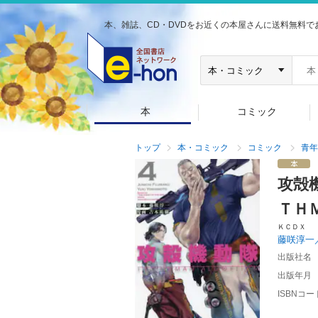
本、雑誌、CD・DVDをお近くの本屋さんに送料無料で
本
コミック
トップ
本・コミック
コミック
青年
攻殻
ＴＨ
ＫＣＤＸ
藤咲淳一
出版社名
出版年月
ISBNコー