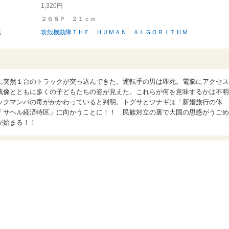
1,320円
２６８Ｐ ２１ｃｍ
名
攻殻機動隊ＴＨＥ ＨＵＭＡＮ ＡＬＧＯＲＩＴＨＭ
に突然１台のトラックが突っ込んできた。運転手の男は即死。電脳にアクセス
残像とともに多くの子どもたちの姿が見えた。これらが何を意味するかは不明
ックマンバの毒がかかわっていると判明。トグサとツナギは「新婚旅行の休
「サヘル経済特区」に向かうことに！！ 民族対立の裏で大国の思惑がうごめ
が始まる！！