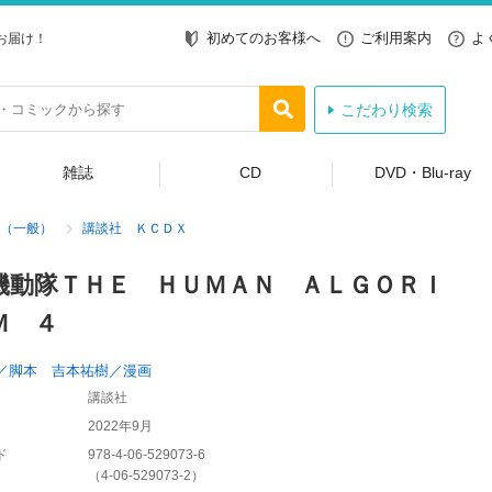
初めてのお客様へ
ご利用案内
よ
お届け！
こだわり検索
雑誌
CD
DVD・Blu-ray
（一般）
講談社 ＫＣＤＸ
機動隊ＴＨＥ ＨＵＭＡＮ ＡＬＧＯＲＩ
Ｍ ４
／脚本 吉本祐樹／漫画
講談社
2022年9月
ド
978-4-06-529073-6
（
4-06-529073-2
）