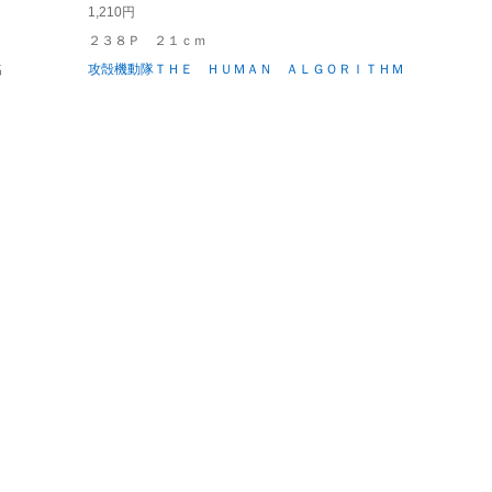
1,210円
２３８Ｐ ２１ｃｍ
名
攻殻機動隊ＴＨＥ ＨＵＭＡＮ ＡＬＧＯＲＩＴＨＭ