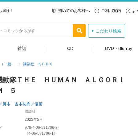
初めてのお客様へ
ご利用案内
よ
お届け！
こだわり検索
雑誌
CD
DVD・Blu-ray
（一般）
講談社 ＫＣＤＸ
機動隊ＴＨＥ ＨＵＭＡＮ ＡＬＧＯＲＩ
Ｍ ５
／脚本 吉本祐樹／漫画
講談社
2023年5月
ド
978-4-06-531706-8
（
4-06-531706-1
）