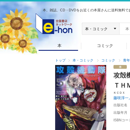
本、雑誌、CD・DVDをお近くの本屋さんに送料無料で
本
コミック
トップ
本・コミック
コミック
青年
攻殻
ＴＨ
ＫＣＤＸ
藤咲淳一
出版社名
出版年月
ISBNコー