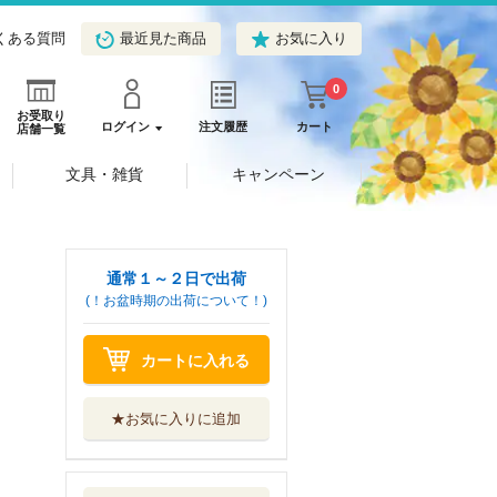
くある質問
最近見た商品
お気に入り
0
お受取り
ログイン
注文履歴
カート
店舗一覧
文具・雑貨
キャンペーン
通常１～２日で出荷
(！お盆時期の出荷について！)
カートに入れる
★お気に入りに追加
攻殻機動隊ＴＨＥ
ＨＵＭＡＮ ...
講談社