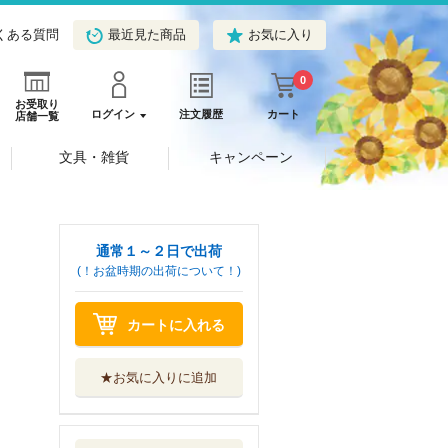
くある質問
最近見た商品
お気に入り
0
お受取り
ログイン
注文履歴
カート
店舗一覧
文具・雑貨
キャンペーン
通常１～２日で出荷
(！お盆時期の出荷について！)
カートに入れる
★お気に入りに追加
ぐらんぶる ２５
講談社