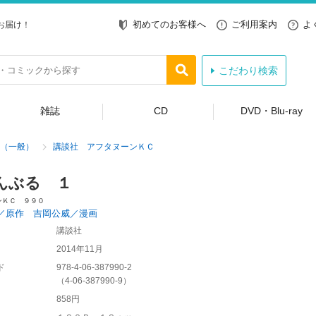
初めてのお客様へ
ご利用案内
よ
お届け！
こだわり検索
雑誌
CD
DVD・Blu-ray
（一般）
講談社 アフタヌーンＫＣ
んぶる １
ンＫＣ ９９０
／原作 吉岡公威／漫画
講談社
2014年11月
ド
978-4-06-387990-2
（
4-06-387990-9
）
858円