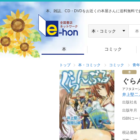
本、雑誌、CD・DVDをお近くの本屋さんに送料無料で
本
コミック
トップ
本・コミック
コミック
青年
ぐら
アフタヌー
井上堅二
出版社名
出版年月
ISBNコー
税込価格