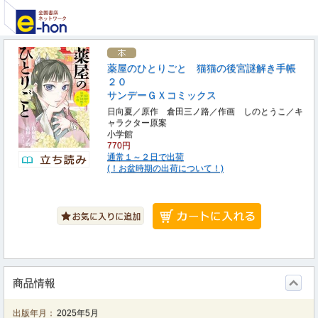
薬屋のひとりごと 猫猫の後宮謎解き手帳
２０
サンデーＧＸコミックス
日向夏／原作 倉田三ノ路／作画 しのとうこ／キ
ャラクター原案
小学館
770円
通常１～２日で出荷
(！お盆時期の出荷について！)
商品情報
出版年月：
2025年5月