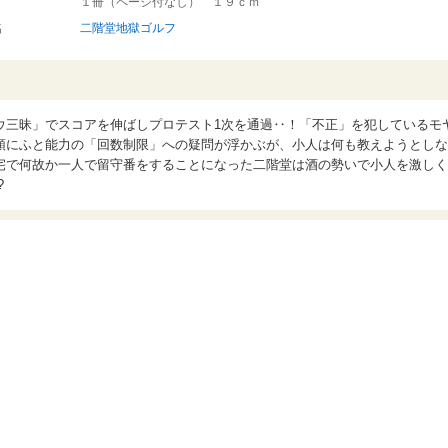
１冊（ページ付なし） １９ｃｍ
名
二階堂地獄ゴルフ
ウ三昧」でスコアを伸ばしプロテスト1次を通過‥！「不正」を犯しているモ
頭にふと能力の「回数制限」への疑問が浮かぶが、小人は何も教えようとしな
宅で何故か一人で留守番をすることになった二階堂は酒の勢いで小人を激しく
?