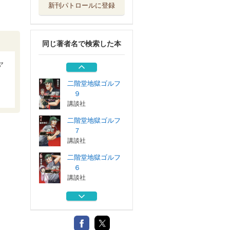
新刊パトロールに登録
老境博徒伝ＳＯＧ
Ａ ２
竹書房
同じ著者名で検索した本
二階堂地獄ゴルフ
５
ヤ
講談社
二階堂地獄ゴルフ
９
講談社
二階堂地獄ゴルフ
７
講談社
二階堂地獄ゴルフ
６
講談社
老境博徒伝ＳＯＧ
Ａ ２
竹書房