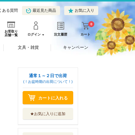
くある質問
最近見た商品
お気に入り
0
お受取り
ログイン
注文履歴
カート
店舗一覧
文具・雑貨
キャンペーン
通常１～２日で出荷
(！お盆時期の出荷について！)
カートに入れる
★お気に入りに追加
二階堂地獄ゴルフ
６
講談社