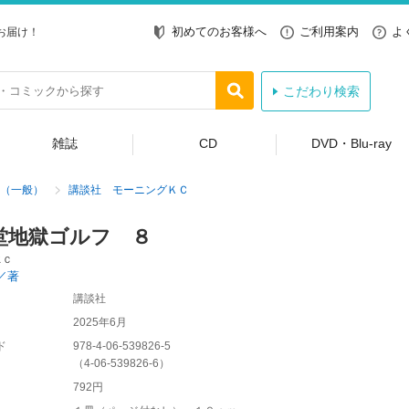
初めてのお客様へ
ご利用案内
よ
お届け！
こだわり検索
雑誌
CD
DVD・Blu-ray
（一般）
講談社 モーニングＫＣ
堂地獄ゴルフ ８
ＫＣ
／著
講談社
2025年6月
ド
978-4-06-539826-5
（
4-06-539826-6
）
792円