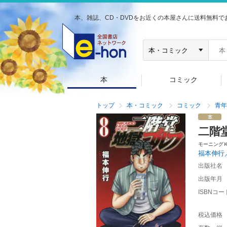
本、雑誌、CD・DVDをお近くの本屋さんに送料無料で
本
コミック
トップ
本・コミック
コミック
青年
二階
モーニング
福本伸行
出版社名
出版年月
ISBNコー
税込価格