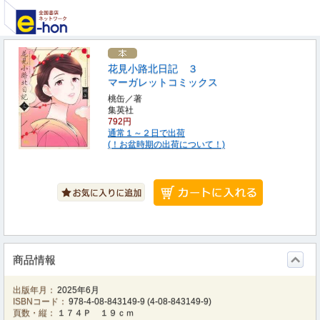
花見小路北日記 ３
マーガレットコミックス
桃缶／著
集英社
792円
通常１～２日で出荷
(！お盆時期の出荷について！)
商品情報
出版年月：
2025年6月
ISBNコード：
978-4-08-843149-9
(
4-08-843149-9
)
頁数・縦：
１７４Ｐ １９ｃｍ