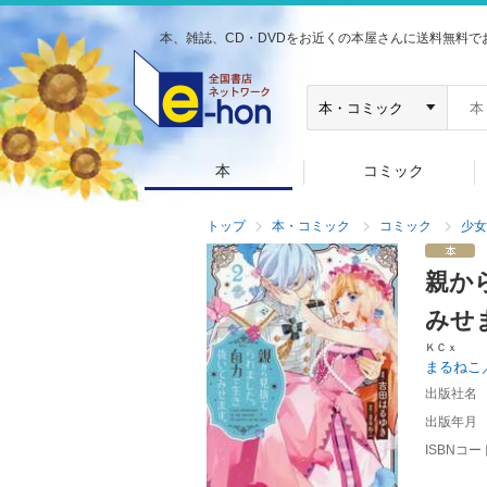
本、雑誌、CD・DVDをお近くの本屋さんに送料無料で
本
コミック
トップ
本・コミック
コミック
少女
親か
みせ
ＫＣｘ
まるねこ
出版社名
出版年月
ISBNコー