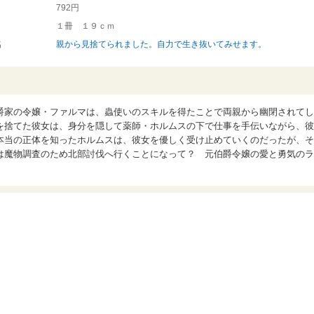
792円
１冊 １９ｃｍ
名
親から見捨てられました。自力で生き抜いてみせます。
爵家の令嬢・ファルマは、蟲使いのスキルを得たことで両親から幽閉されてし
を捨てた彼女は、身分を隠して薬師・ホルムスの下で仕事を手伝いながら、彼
本当の正体を知ったホルムスは、彼女を優しく受け止めていくのだったが、そ
は魔物調査のため北部討伐へ行くことになって？ 元伯爵令嬢の愛と勇気のラ