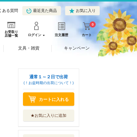
くある質問
最近見た商品
お気に入り
0
お受取り
ログイン
注文履歴
カート
店舗一覧
文具・雑貨
キャンペーン
通常１～２日で出荷
(！お盆時期の出荷について！)
カートに入れる
★お気に入りに追加
時を戻った私は別
の人生を歩みたい
ツギクル