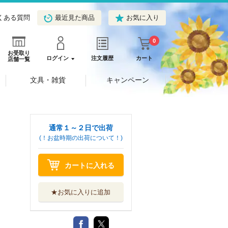
くある質問
最近見た商品
お気に入り
0
お受取り
ログイン
注文履歴
カート
店舗一覧
文具・雑貨
キャンペーン
通常１～２日で出荷
(！お盆時期の出荷について！)
カートに入れる
★お気に入りに追加