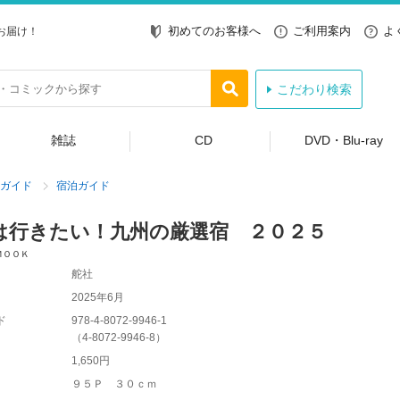
初めてのお客様へ
ご利用案内
よ
お届け！
こだわり検索
雑誌
CD
DVD・Blu-ray
ガイド
宿泊ガイド
は行きたい！九州の厳選宿 ２０２５
ＭＯＯＫ
舵社
2025年6月
ド
978-4-8072-9946-1
（
4-8072-9946-8
）
1,650円
９５Ｐ ３０ｃｍ