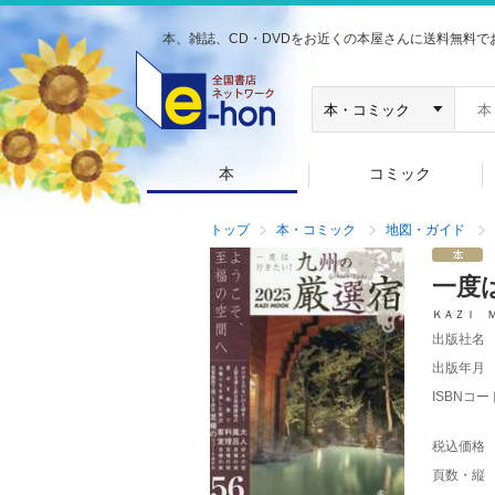
本、雑誌、CD・DVDをお近くの本屋さんに送料無料で
本
コミック
トップ
本・コミック
地図・ガイド
一度
ＫＡＺＩ 
出版社名
出版年月
ISBNコー
税込価格
頁数・縦