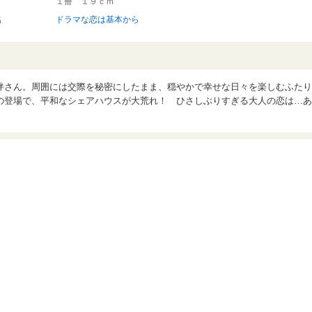
１冊 １９ｃｍ
名
ドラマな恋は基本から
伴さん。周囲には交際を秘密にしたまま、穏やかで幸せな日々を楽しむふたり
の登場で、平和なシェアハウスが大荒れ！ ひさしぶりすぎる大人の恋は…あ