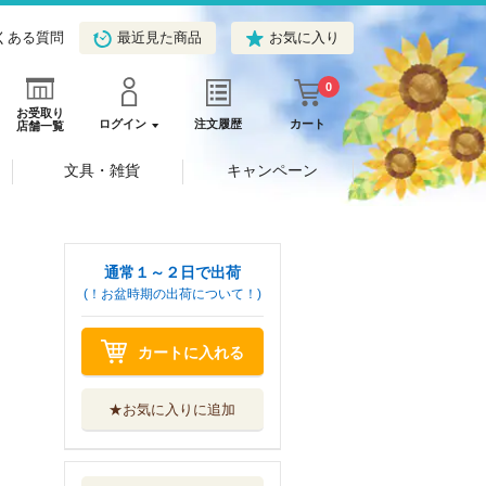
くある質問
最近見た商品
お気に入り
0
お受取り
ログイン
注文履歴
カート
店舗一覧
文具・雑貨
キャンペーン
通常１～２日で出荷
(！お盆時期の出荷について！)
カートに入れる
★お気に入りに追加
ドラマな恋は基本
から ６
講談社