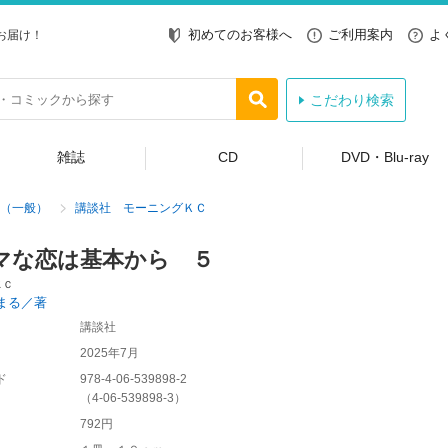
初めてのお客様へ
ご利用案内
よ
お届け！
こだわり検索
雑誌
CD
DVD・Blu-ray
（一般）
講談社 モーニングＫＣ
マな恋は基本から ５
ＫＣ
まる／著
講談社
2025年7月
ド
978-4-06-539898-2
（
4-06-539898-3
）
792円