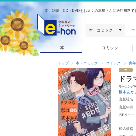
本、雑誌、CD・DVDをお近くの本屋さんに送料無料で
本
コミック
トップ
本・コミック
コミック
青年
ドラ
モーニング
榎本あか
出版社名
出版年月
ISBNコー
税込価格