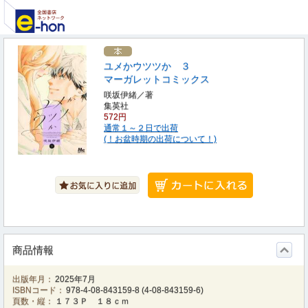
ユメかウツツか ３
マーガレットコミックス
咲坂伊緒／著
集英社
572円
通常１～２日で出荷
(！お盆時期の出荷について！)
商品情報
出版年月：
2025年7月
ISBNコード：
978-4-08-843159-8
(
4-08-843159-6
)
頁数・縦：
１７３Ｐ １８ｃｍ