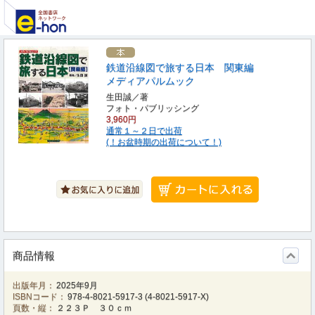
鉄道沿線図で旅する日本 関東編
メディアパルムック
生田誠／著
フォト・パブリッシング
3,960円
通常１～２日で出荷
(！お盆時期の出荷について！)
商品情報
出版年月：
2025年9月
ISBNコード：
978-4-8021-5917-3
(
4-8021-5917-X
)
頁数・縦：
２２３Ｐ ３０ｃｍ