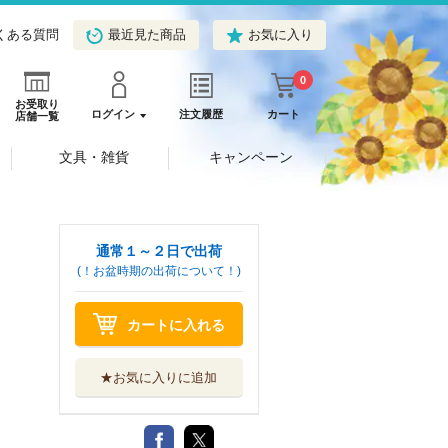
くある質問
最近見た商品
お気に入り
0
お受取り
ログイン
注文履歴
カート
店舗一覧
文具・雑貨
キャンペーン
通常１～２日で出荷
(！お盆時期の出荷について！)
カートに入れる
★お気に入りに追加