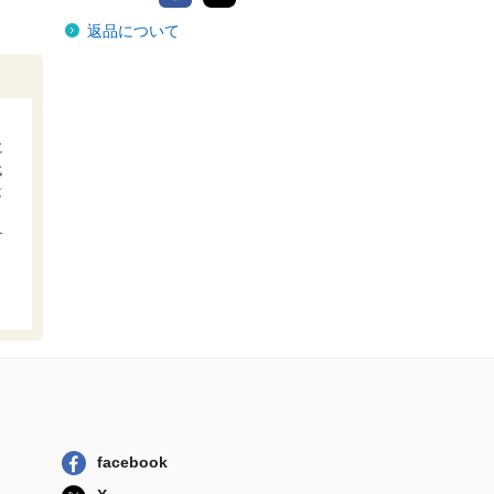
返品について
に
代
は
け
facebook