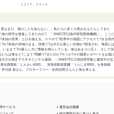
１２１Ｐ ２９ｃｍ
入「君はまだ、海のことを知らない。」私たちに多くの恵みをもたらしてきた
の研究を推進してきたのか?、「JAMSTEC(海洋研究開発機構)」。 ここ
?未知の世界」と口を揃える。スマホて?世界中の地図にアクセスて?きる現
?か?未知の領域のまま。深海て?は今日も新しい生物か?発見され、海底に
は、いままて?の暮らし方に警鐘を鳴らしている。海はあまりに広く、そして深
たちは海をと?こまて?理解て?きたのた?ろうか?その最新レホ?ートをお届
大介が描き下ろすオリジナル漫画。・JAMSTECの現役研究船と建造中の北
潜水調査船「しんかい6500」、深海巡航探査機「うらしま8000」を単独撮
・伊与原 新さん、プロサーファー・松田詩野さんらと海を考える。
用サービス
運営会社概要
店について
特定商取引法に基づく表示