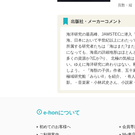
頁数・縦
出版社・メーカーコメント
海洋研究の最高峰、JAMSTECに潜
海。日本において半世紀以上にわたって海
所属する研究者たちは「海はまた?また
になっても、海底の詳細地形はほとんと
多くの資源か?広か?り、 北極の気候
い。ゆえに海洋研究に終わりはない。私
しよう。・『海獣の子供』作者、五十嵐
極域研究船「みらいII」を紹介。・有人
影。・音楽家・小林武史さん、小説家
e-honについて
初めてのお客様へ
会員専
ご利用案内
My書