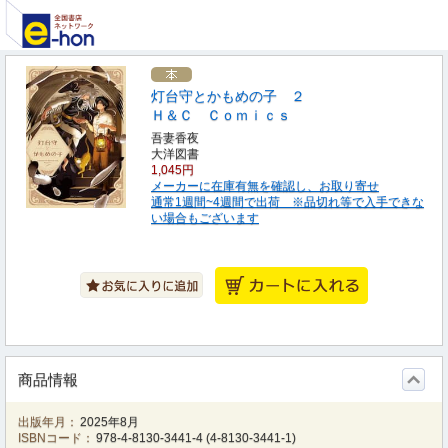
灯台守とかもめの子 ２
Ｈ＆Ｃ Ｃｏｍｉｃｓ
吾妻香夜
大洋図書
1,045円
メーカーに在庫有無を確認し、お取り寄せ
通常1週間~4週間で出荷 ※品切れ等で入手できな
い場合もございます
商品情報
出版年月：
2025年8月
ISBNコード：
978-4-8130-3441-4
(
4-8130-3441-1
)