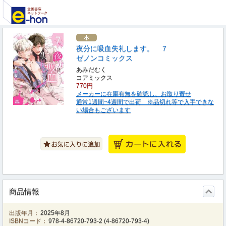
夜分に吸血失礼します。 ７
ゼノンコミックス
あみだむく
コアミックス
770円
メーカーに在庫有無を確認し、お取り寄せ
通常1週間~4週間で出荷 ※品切れ等で入手できな
い場合もございます
商品情報
出版年月：
2025年8月
ISBNコード：
978-4-86720-793-2
(
4-86720-793-4
)