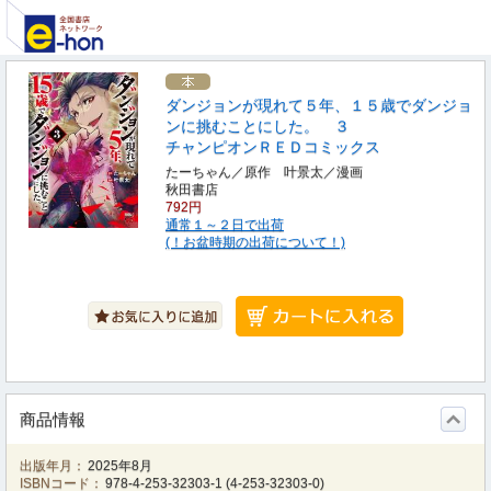
ダンジョンが現れて５年、１５歳でダンジョ
ンに挑むことにした。 ３
チャンピオンＲＥＤコミックス
たーちゃん／原作 叶景太／漫画
秋田書店
792円
通常１～２日で出荷
(！お盆時期の出荷について！)
商品情報
出版年月：
2025年8月
ISBNコード：
978-4-253-32303-1
(
4-253-32303-0
)