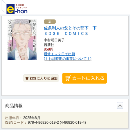
佐条利人の父とその部下 下
ＥＤＧＥ ＣＯＭＩＣＳ
中村明日美子
茜新社
858円
通常１～２日で出荷
(！お盆時期の出荷について！)
商品情報
出版年月：
2025年8月
ISBNコード：
978-4-86820-019-2
(
4-86820-019-4
)