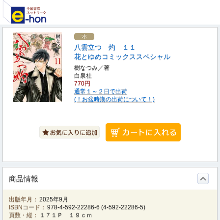
八雲立つ 灼 １１
花とゆめコミックススペシャル
樹なつみ／著
白泉社
770円
通常１～２日で出荷
(！お盆時期の出荷について！)
商品情報
出版年月：
2025年9月
ISBNコード：
978-4-592-22286-6
(
4-592-22286-5
)
頁数・縦：
１７１Ｐ １９ｃｍ