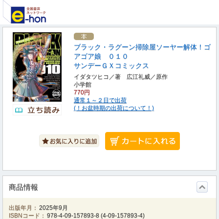
ブラック・ラグーン掃除屋ソーヤー解体！ゴ
アゴア娘 ０１０
サンデーＧＸコミックス
イダタツヒコ／著 広江礼威／原作
小学館
770円
通常１～２日で出荷
(！お盆時期の出荷について！)
商品情報
出版年月：
2025年9月
ISBNコード：
978-4-09-157893-8
(
4-09-157893-4
)