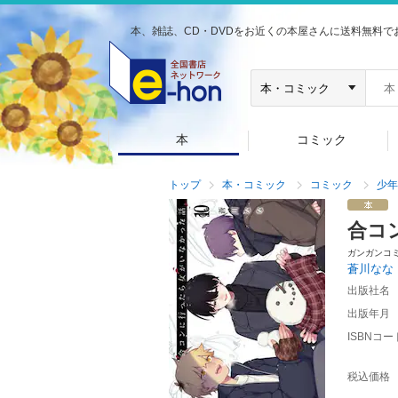
本、雑誌、CD・DVDをお近くの本屋さんに送料無料で
本
コミック
トップ
本・コミック
コミック
少年
合コ
ガンガンコ
蒼川なな
出版社名
出版年月
ISBNコー
税込価格