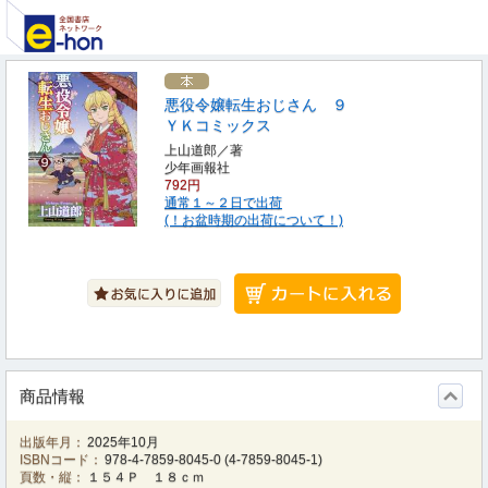
悪役令嬢転生おじさん ９
ＹＫコミックス
上山道郎／著
少年画報社
792円
通常１～２日で出荷
(！お盆時期の出荷について！)
商品情報
出版年月：
2025年10月
ISBNコード：
978-4-7859-8045-0
(
4-7859-8045-1
)
頁数・縦：
１５４Ｐ １８ｃｍ