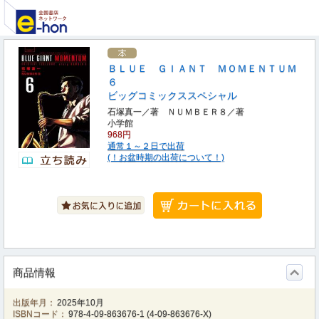
ＢＬＵＥ ＧＩＡＮＴ ＭＯＭＥＮＴＵＭ
６
ビッグコミックススペシャル
石塚真一／著 ＮＵＭＢＥＲ８／著
小学館
968円
通常１～２日で出荷
(！お盆時期の出荷について！)
商品情報
出版年月：
2025年10月
ISBNコード：
978-4-09-863676-1
(
4-09-863676-X
)